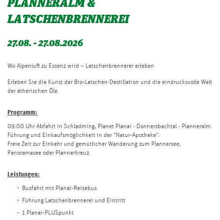
PLANNERALM &
LATSCHENBRENNEREI
27.08. - 27.08.2026
Wo Alpenluft zu Essenz wird – Latschenbrennerei erleben
Erleben Sie die Kunst der Bio-Latschen-Destillation und die eindrucksvolle Welt
der ätherischen Öle.
Programm:
09:00 Uhr Abfahrt in Schladming, Planet Planai - Donnersbachtal - Planneralm.
Führung und Einkaufsmöglichkeit in der "Natur-Apotheke".
Freie Zeit zur Einkehr und gemütlicher Wanderung zum Plannersee,
Panoramasee oder Plannerkreuz.
Leistungen:
Busfahrt mit Planai-Reisebus
Führung Latschenbrennerei und Eintritt
1 Planai-PLUSpunkt