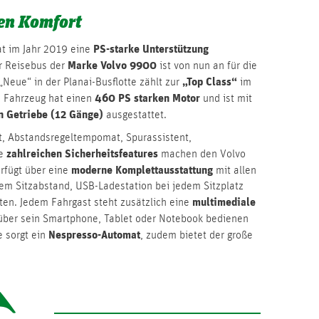
ten Komfort
PS-starke Unterstützung
at im Jahr 2019 eine
Marke Volvo 9900
r Reisebus der
ist von nun an für die
„Top Class“
„Neue“ in der Planai-Busflotte zählt zur
im
460 PS starken Motor
 Fahrzeug hat einen
und ist mit
n Getriebe (12 Gänge)
ausgestattet.
t, Abstandsregeltempomat, Spurassistent,
zahlreichen Sicherheitsfeatures
ie
machen den Volvo
moderne Komplettausstattung
rfügt über eine
mit allen
gem Sitzabstand, USB-Ladestation bei jedem Sitzplatz
multimediale
en. Jedem Fahrgast steht zusätzlich eine
 über sein Smartphone, Tablet oder Notebook bedienen
Nespresso-Automat
 sorgt ein
, zudem bietet der große