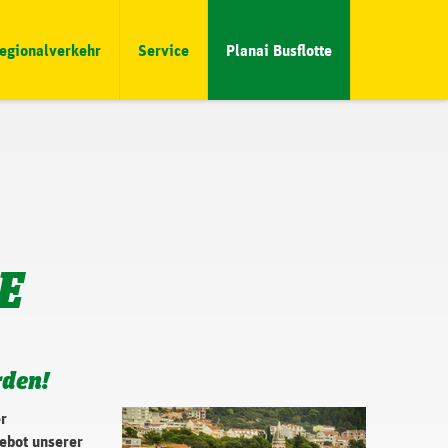
egionalverkehr
Service
Planai Busflotte
E
rden!
r
gebot unserer