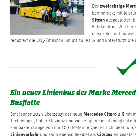
zweiachsige Merc
Der
beeindruckt mit leist
Sitzen
ausgestattet, b
Fahrkomfort. Wie berei
dieser Bus mit umwel
reduziert die CO₂-Emission um bis zu 90 % und unterstützt die
Ein neuer Linienbus der Marke Mercede
Busflotte
Mercedes Citaro 2 K
Seit Jänner 2025 überzeugt der neue
mit m
Technologie, hoher Effizienz und vielseitigen Einsatzmöglichkeit
kompakten Länge von nur 10,6 Metern eignet er sich ideal für d
Linienverkehr
Citybus
und kann ebenso flexibel als
eingesetzt