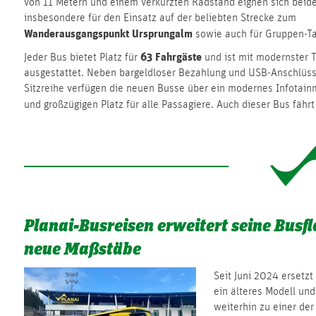
von 11 Metern und einem verkürzten Radstand eignen sich beid
insbesondere für den Einsatz auf der beliebten Strecke zum
Wanderausgangspunkt Ursprungalm
sowie auch für Gruppen-Ta
63 Fahrgäste
Jeder Bus bietet Platz für
und ist mit modernster 
ausgestattet. Neben bargeldloser Bezahlung und USB-Anschlüss
Sitzreihe verfügen die neuen Busse über ein modernes Infotai
und großzügigen Platz für alle Passagiere. Auch dieser Bus fähr
Planai-Busreisen erweitert seine Busfl
neue Maßstäbe
Seit Juni 2024 ersetz
ein älteres Modell und
weiterhin zu einer der