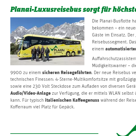
Planai-Luxusreisebus sorgt für höchs
Die Planai-Busflotte h
bekommen – ein neue
Gäste im Einsatz. Der 
Reisebussegment. Das
automatisierte
einem
Auffahrschutzassisten
Müdigkeitswarner – d
sicheren Reisegefährten
9900 zu einem
. Der neue Reisebus ve
technischen Finessen: 4-Sterne-Multikomfortsitze mit großzügi
sowie eine 230 Volt Steckdose zum Aufladen von diversen Gerät
Audio/Video-Anlage
zur Verfügung, die er mittels WLAN selbst
italienischen Kaffeegenuss
kann. Für typisch
während der Reise
Kofferraum viel Platz für Gepäck.