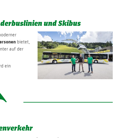
nderbuslinien und Skibus
moderner
ersonen
bietet,
nter auf der
rd ein
ienverkehr