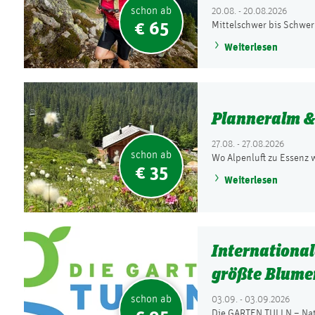
schon ab
20.08. - 20.08.2026
€ 65
Mittelschwer bis Schwer
Weiterlesen
Planneralm &
27.08. - 27.08.2026
schon ab
Wo Alpenluft zu Essenz 
€ 35
Weiterlesen
Internationa
größte Blume
schon ab
03.09. - 03.09.2026
Die GARTEN TULLN – Natu