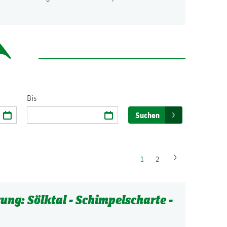
Bis
Suchen
1
2
ng: Sölktal - Schimpelscharte -