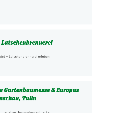
 Latschenbrennerei
wird – Latschenbrennerei erleben
le Gartenbaumesse & Europas
nschau, Tulln
r erleben, Inspiration entdecken!