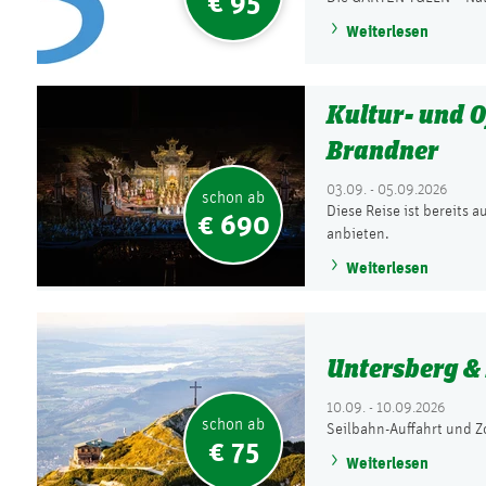
€ 95
Weiterlesen
Kultur- und O
Brandner
03.09. - 05.09.2026
schon ab
Diese Reise ist bereits 
€ 690
anbieten.
Weiterlesen
Untersberg &
10.09. - 10.09.2026
schon ab
Seilbahn-Auffahrt und Z
€ 75
Weiterlesen