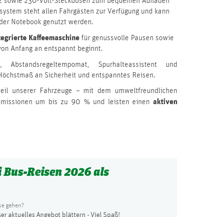
tz sowie 230-Volt-Steckdosen zum bequemen Aufladen
system steht allen Fahrgästen zur Verfügung und kann
der Notebook genutzt werden.
tegrierte Kaffeemaschine
für genussvolle Pausen sowie
von Anfang an entspannt beginnt.
, Abstandsregeltempomat, Spurhalteassistent und
 Höchstmaß an Sicherheit und entspanntes Reisen.
teil unserer Fahrzeuge – mit dem umweltfreundlichen
aktiven
-Emissionen um bis zu 90 % und leisten einen
 Bus-Reisen 2026 als
se gehen?
er aktuelles Angebot blättern - Viel Spaß!