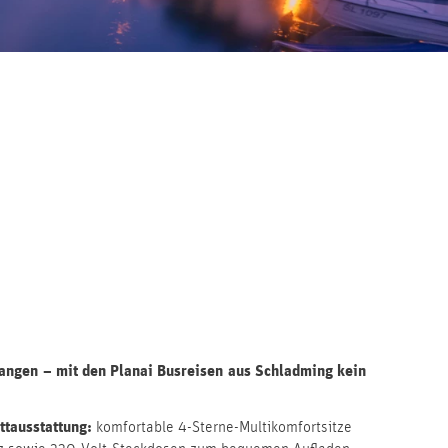
elangen – mit den Planai Busreisen aus Schladming kein
ttausstattung:
komfortable 4-Sterne-Multikomfortsitze