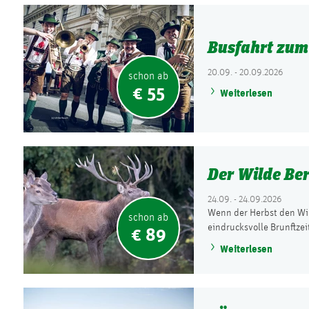
Busfahrt zum
20.09. - 20.09.2026
schon ab
€ 55
Weiterlesen
Der Wilde Be
24.09. - 24.09.2026
Wenn der Herbst den Wil
schon ab
eindrucksvolle Brunftzei
€ 89
Weiterlesen