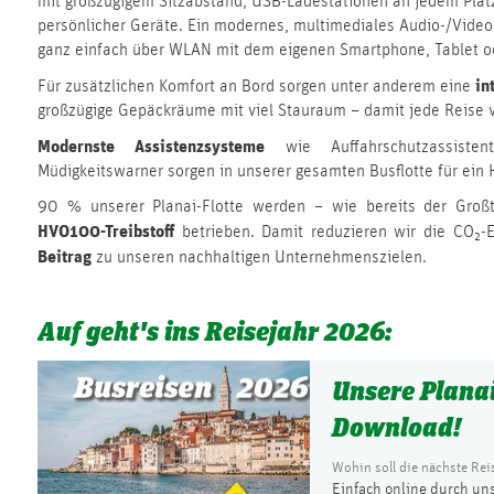
mit großzügigem Sitzabstand, USB-Ladestationen an jedem Pla
persönlicher Geräte. Ein modernes, multimediales Audio-/Video
ganz einfach über WLAN mit dem eigenen Smartphone, Tablet o
in
Für zusätzlichen Komfort an Bord sorgen unter anderem eine
großzügige Gepäckräume mit viel Stauraum – damit jede Reise 
Modernste Assistenzsysteme
wie Auffahrschutzassistent
Müdigkeitswarner sorgen in unserer gesamten Busflotte für ein
90 % unserer Planai-Flotte werden – wie bereits der Groß
HVO100-Treibstoff
betrieben. Damit reduzieren wir die CO₂
Beitrag
zu unseren nachhaltigen Unternehmenszielen.
Auf geht's ins Reisejahr 2026:
Unsere Planai
Download!
Wohin soll die nächste Rei
Einfach online durch uns