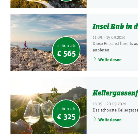
Insel Rab in 
11.09. - 15.09.2026
Diese Reise ist bereits 
schon ab
anbieten.
€ 565
Weiterlesen
Kellergassenf
18.09. - 20.09.2026
schon ab
Das schönste Kellergasse
€ 325
Weiterlesen