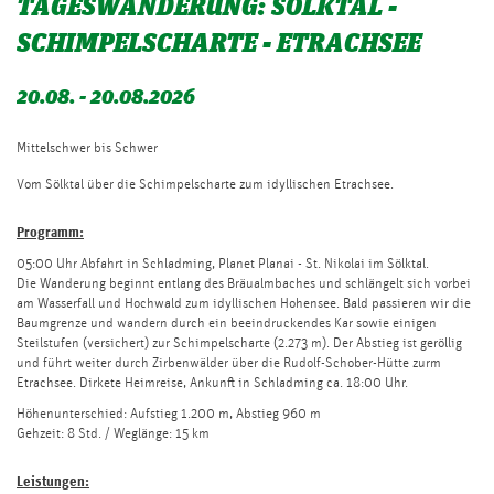
TAGESWANDERUNG: SÖLKTAL -
SCHIMPELSCHARTE - ETRACHSEE
20.08. - 20.08.2026
Mittelschwer bis Schwer
Vom Sölktal über die Schimpelscharte zum idyllischen Etrachsee.
Programm:
05:00 Uhr Abfahrt in Schladming, Planet Planai - St. Nikolai im Sölktal.
Die Wanderung beginnt entlang des Bräualmbaches und schlängelt sich vorbei
am Wasserfall und Hochwald zum idyllischen Hohensee. Bald passieren wir die
Baumgrenze und wandern durch ein beeindruckendes Kar sowie einigen
Steilstufen (versichert) zur Schimpelscharte (2.273 m). Der Abstieg ist geröllig
und führt weiter durch Zirbenwälder über die Rudolf-Schober-Hütte zurm
Etrachsee. Dirkete Heimreise, Ankunft in Schladming ca. 18:00 Uhr.
Höhenunterschied: Aufstieg 1.200 m, Abstieg 960 m
Gehzeit: 8 Std. / Weglänge: 15 km
Leistungen: