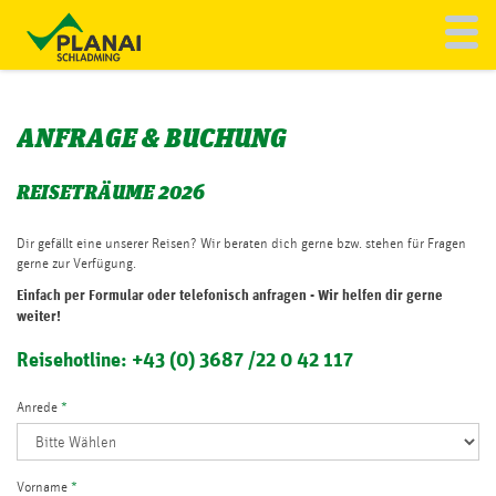
Toggl
To
navig
na
REISETRÄUME
ANFRAGE & BUCHUNG
INDIVIDUELLE BUSREISE
REISETRÄUME 2026
REGIONALVERKEHR
Dir gefällt eine unserer Reisen? Wir beraten dich gerne bzw. stehen für Fragen
gerne zur Verfügung.
SERVICE
Einfach per Formular oder telefonisch anfragen - Wir helfen dir gerne
weiter!
Reisehotline: +43 (0) 3687 /22 0 42 117
PLANAI BUSFLOTTE
Anrede
*
Vorname
*