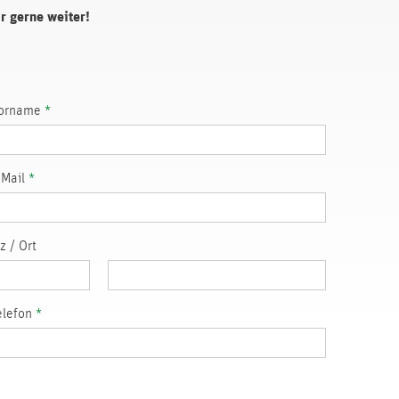
ir gerne weiter!
orname
*
-Mail
*
lz
/
Ort
elefon
*