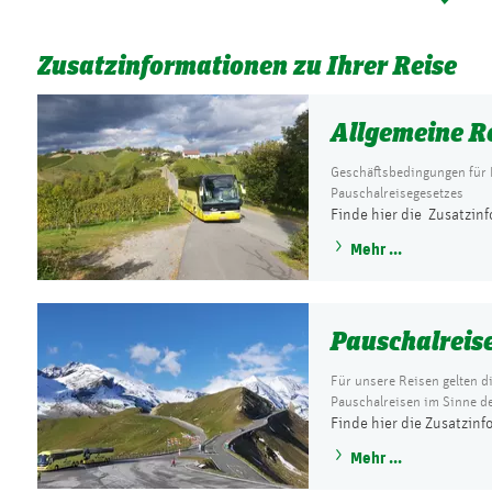
Zusatzinformationen zu Ihrer Reise
Allgemeine R
Geschäftsbedingungen für 
Pauschalreisegesetzes
Finde hier die Zusatzin
Mehr ...
Pauschalreis
Für unsere Reisen gelten d
Pauschalreisen im Sinne de
Finde hier die Zusatzinf
Mehr ...