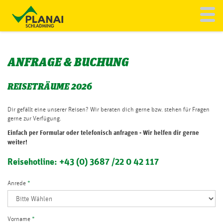
Toggl
To
navig
na
REISETRÄUME
ANFRAGE & BUCHUNG
INDIVIDUELLE BUSREISE
REISETRÄUME 2026
REGIONALVERKEHR
Dir gefällt eine unserer Reisen? Wir beraten dich gerne bzw. stehen für Fragen
gerne zur Verfügung.
SERVICE
Einfach per Formular oder telefonisch anfragen - Wir helfen dir gerne
weiter!
Reisehotline: +43 (0) 3687 /22 0 42 117
PLANAI BUSFLOTTE
Anrede
*
Vorname
*